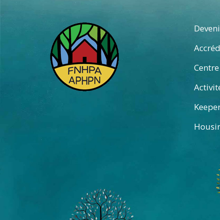
Deven
Accréd
Centre
Activit
Keepe
Housin