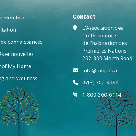
Contact
ir membre
L’Association des
itation
professionnels
 de connaissances
de l’habitation des
Premières Nations
és et nouvelles
202-300 March Road
r of My Home
info@fnhpa.ca
g and Wellness
(613) 702-4498
1-800-360-6114