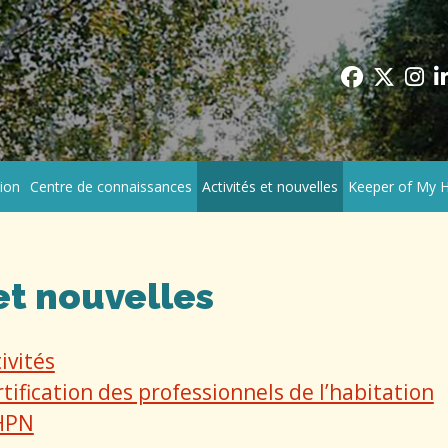
faceboo
twitt
in
tion
Centre de connaissances
Activités et nouvelles
Keeper of My
et nouvelles
ivités
ification des professionnels de l’habitation
PHPN