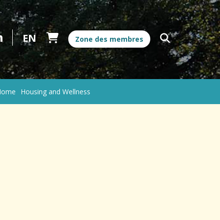
k
er
stagram
linkedin
Zone des membres
 Home
Housing and Wellness